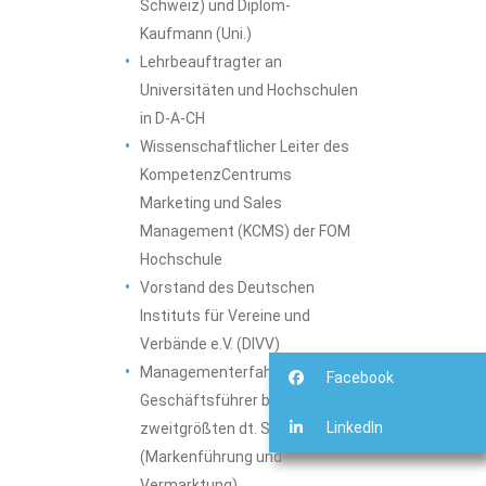
Schweiz) und Diplom-
Kaufmann (Uni.)
Lehrbeauftragter an
Universitäten und Hochschulen
in D-A-CH
Wissenschaftlicher Leiter des
KompetenzCentrums
Marketing und Sales
Management (KCMS) der FOM
Hochschule
Vorstand des Deutschen
Instituts für Vereine und
Verbände e.V. (DIVV)
Managementerfahrung u.a. als
Facebook
Geschäftsführer beim
LinkedIn
zweitgrößten dt. Sportverband
(Markenführung und
Vermarktung)